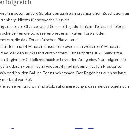
erfolgreich
gramm boten unsere Spieler den zahlreich erschienenen Zuschauern a
rrenberg. Nichts für schwache Nerven…
ngs die erste Chance raus. Diese sollte jedoch nicht die letzte bleiben,
so scheiterten die Schüsse entweder am guten Torwart der
metern, die das Tor am falschen Platz stand…
d trafen nach 4 Minuten unser Tor sowie nach weiteren 6 Minuten.
ed, der den Rückstand kurz vor dem Halbzeitpfiff auf 2:1 verkürzte.
ch Beginn der 2. Halbzeit machte Levin den Ausgleich. Nun folgten die
s, 2x durch Florian, dann wieder Ahmed mit einem tollen Pfostentor
ssio endlich, den Ball ins Tor zu bekommen. Der Regen hat auch so lang
 Endstand von 2:6.
el zu sehen und wir sind stolz auf unsere Jungs, dass sie das Spiel noch