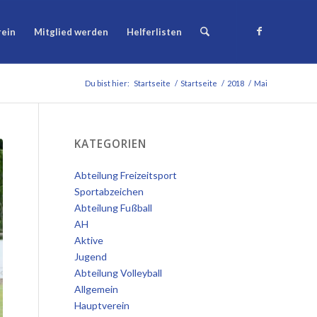
rein
Mitglied werden
Helferlisten
Du bist hier:
Startseite
/
Startseite
/
2018
/
Mai
KATEGORIEN
Abteilung Freizeitsport
Sportabzeichen
Abteilung Fußball
AH
Aktive
Jugend
Abteilung Volleyball
Allgemein
Hauptverein