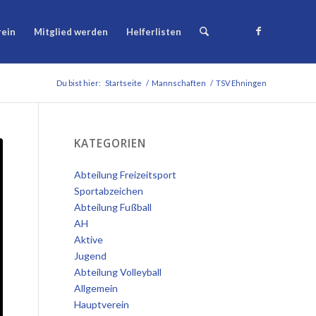
rein
Mitglied werden
Helferlisten
Du bist hier:
Startseite
/
Mannschaften
/
TSV Ehningen
KATEGORIEN
Abteilung Freizeitsport
Sportabzeichen
Abteilung Fußball
AH
Aktive
Jugend
Abteilung Volleyball
Allgemein
Hauptverein