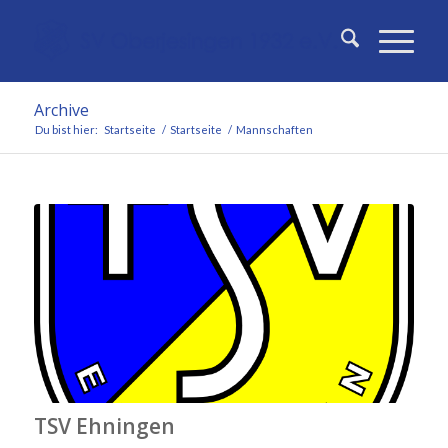
Archive
Du bist hier:
Startseite
/
Startseite
/
Mannschaften
TSV Ehningen