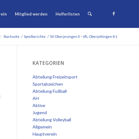
rein
Mitglied werden
Helferlisten
r:
Startseite
/
Spielberichte
/
SV Oberjesingen II – VfL Oberjettingen 4:1
KATEGORIEN
Abteilung Freizeitsport
Sportabzeichen
Abteilung Fußball
AH
Aktive
Jugend
Abteilung Volleyball
Allgemein
Hauptverein