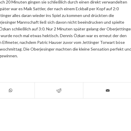
ch 20 Minuten gingen sie schließlich durch einen direkt verwandelten
päter war es Maik Sattler, der nach einem Eckball per Kopf auf 2:0
inger alles daran wieder ins Spiel zu kommen und drückten die
rjesinger Mannschaft ließ sich davon nicht beeindrucken und spielte
kan schließlich auf 3:0. Nur 2 Minuten später gelang der Oberjettinge
 wurde noch mal etwas hektisch. Dennis Özkan war es erneut der den
n Elfmeter, nachdem Patric Hauser zuvor vom Jettinger Torwart böse
twochmittag. Die Oberjesinger machten die kleine Sensation perfekt un
 gewinnen.