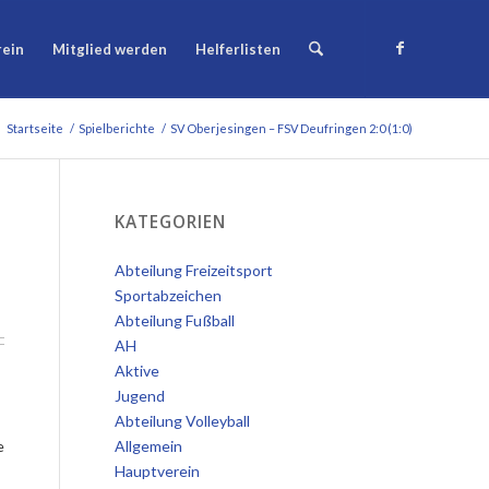
rein
Mitglied werden
Helferlisten
Startseite
/
Spielberichte
/
SV Oberjesingen – FSV Deufringen 2:0 (1:0)
KATEGORIEN
Abteilung Freizeitsport
Sportabzeichen
Abteilung Fußball
AH
Aktive
Jugend
Abteilung Volleyball
e
Allgemein
Hauptverein