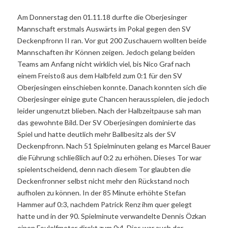
Am Donnerstag den 01.11.18 durfte die Oberjesinger
Mannschaft erstmals Auswärts im Pokal gegen den SV
Deckenpfronn II ran. Vor gut 200 Zuschauern wollten beide
Mannschaften ihr Können zeigen. Jedoch gelang beiden
Teams am Anfang nicht wirklich viel, bis Nico Graf nach
einem Freistoß aus dem Halbfeld zum 0:1 für den SV
Oberjesingen einschieben konnte. Danach konnten sich die
Oberjesinger einige gute Chancen herausspielen, die jedoch
leider ungenutzt blieben. Nach der Halbzeitpause sah man
das gewohnte Bild. Der SV Oberjesingen dominierte das
Spiel und hatte deutlich mehr Ballbesitz als der SV
Deckenpfronn. Nach 51 Spielminuten gelang es Marcel Bauer
die Führung schließlich auf 0:2 zu erhöhen. Dieses Tor war
spielentscheidend, denn nach diesem Tor glaubten die
Deckenfronner selbst nicht mehr den Rückstand noch
aufholen zu können. In der 85 Minute erhöhte Stefan
Hammer auf 0:3, nachdem Patrick Renz ihm quer gelegt
hatte und in der 90. Spielminute verwandelte Dennis Özkan
einen Foulelfmeter direkt zum 0:4. Dies war auch der