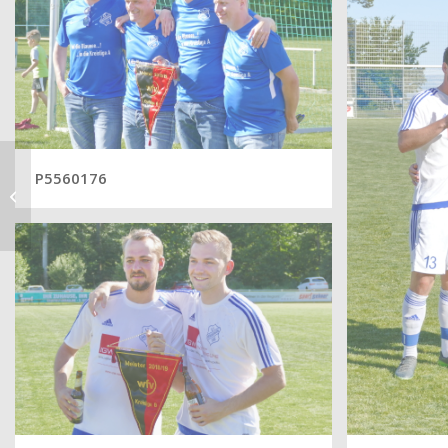
P5560176
Bilder SVO – Gültstein