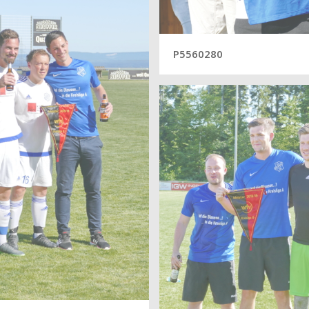
P5560280