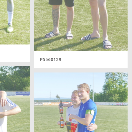
P5560129