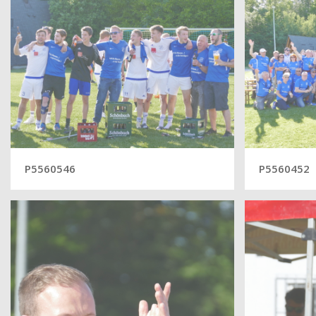
P5560546
P5560452