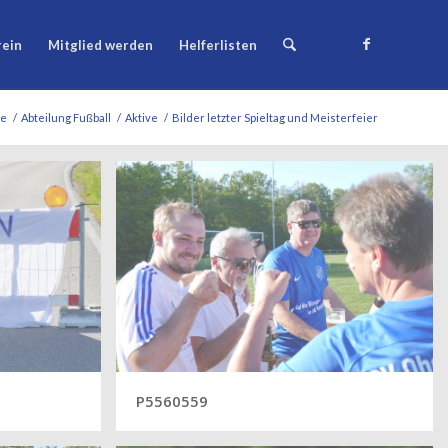
rein
Mitglied werden
Helferlisten
te
/
Abteilung Fußball
/
Aktive
/
Bilder letzter Spieltag und Meisterfeier
P5560559