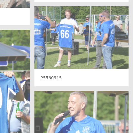
P5560315