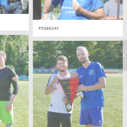
P5560241