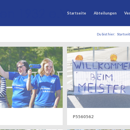
Startseite
Abteilungen
Ve
Du bist hier:
Startsei
1
P5560562